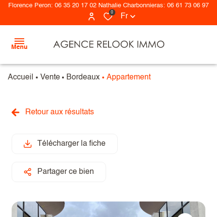
Florence Peron: 06 35 20 17 02 Nathalie Charbonnieras: 06 61 73 06 97
0
Fr
Menu
Accueil
Vente
Bordeaux
Appartement
ACCUEIL
NOS
Retour aux résultats
tous
BIENS
nos
ESTIMATION
biens
Télécharger la fiche
ALERTE
maisons
Partager ce bien
E-MAIL
appartements
NOTRE
terrains
AGENCE