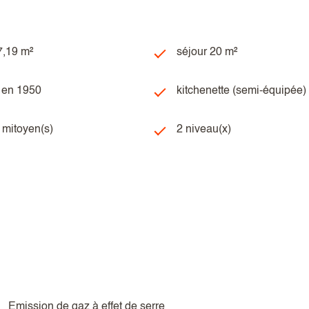
7,19 m²
séjour 20 m²
t en 1950
kitchenette (semi-équipée)
) mitoyen(s)
2 niveau(x)
Emission de gaz à effet de serre