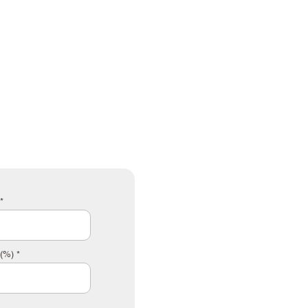
*
(%) *