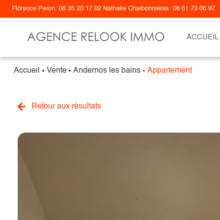
Florence Peron: 06 35 20 17 02 Nathalie Charbonnieras: 06 61 73 06 97
ACCUEIL
Accueil
Vente
Andernos les bains
Appartement
tous nos biens
maisons
Retour aux résultats
appartements
terrains
programmes ne