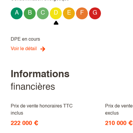
A
B
C
D
E
F
G
DPE en cours
Voir le détail
informations
financières
Prix de vente honoraires TTC
Prix de vent
inclus
exclus
222 000 €
210 000 €