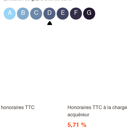
A
B
C
D
E
F
G
e honoraires TTC
Honoraires TTC à la charge
acquéreur
5,71 %